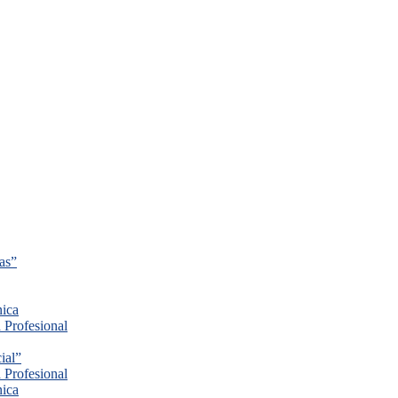
cas”
nica
 Profesional
ial”
 Profesional
nica