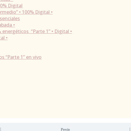
00% Digital
rmedio” • 100% Digital •
senciales
abada •
energéticos “Parte 1” • Digital •
al •
s “Parte 1” en vivo
Precio