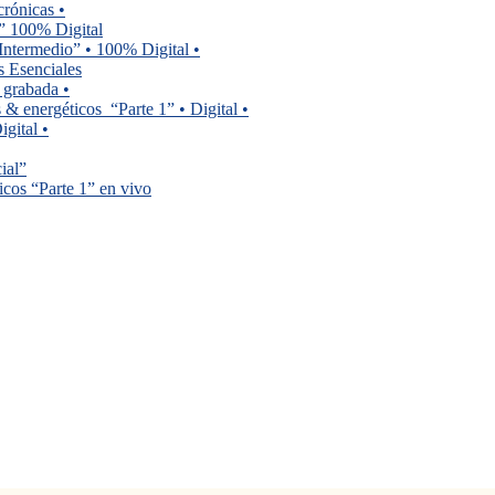
crónicas •
l” 100% Digital
Intermedio” • 100% Digital •
 Esenciales
e grabada •
 & energéticos “Parte 1” • Digital •
gital •
ial”
icos “Parte 1” en vivo