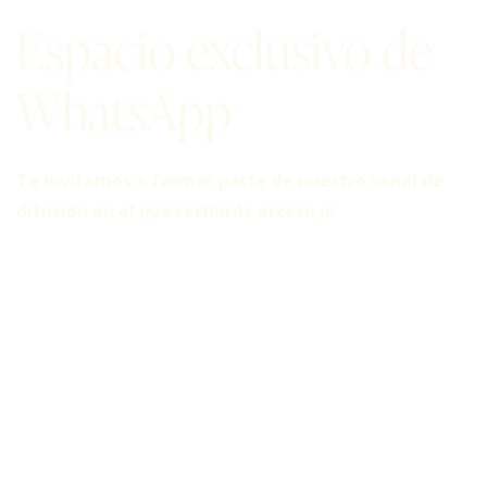
Espacio exclusivo de
WhatsApp
Te invitamos a formar parte de nuestro canal de
difusión en el que recibirás acceso a:
• Clases gratuitas
• Material descargable
• Novedades y beneficios exclusivos
• Información actualizada sobre cursos, formaciones y
actividades a lo largo del año
Se trata de un
canal silencioso (solo administradores)
,
sin mensajes innecesarios ni distracciones. Compartimos