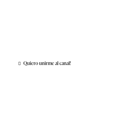
únicamente contenido relevante para acompañar tu
crecimiento personal y profesional.
Si deseás aprender, aprovechar nuevas oportunidades y
mantenerte informada sobre nuestras propuestas
formativas:
Quiero unirme al canal!