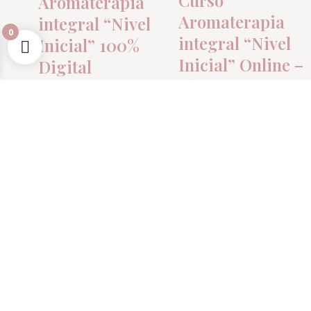
Curso
Aromaterapia
Aromaterapia
integral “Nivel
0
integral “Nivel
Inicial” 100%
Inicial” Online –
Digital
clases en vivo –
$
80.750
$
95.000
$
0
💸 Precio con transferencia
Buy now
Read more
Agregar a lista de
Agregar a lista de
deseos
deseos
OUT OF STOCK