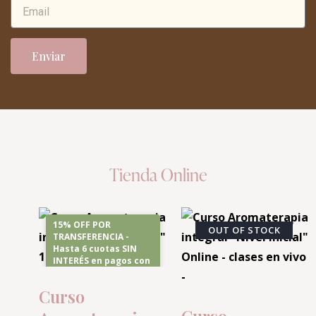
Enviar
Tienda Online
15% OFF POR
OUT OF STOCK
TRANSFERENCIA -
Hasta 6 cuotas SIN
INTERÉS en pagos con
tarjeta
Curso