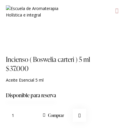
AULA Vir
T
Agregar a lista de deseos
Incienso ( Boswelia carteri ) 5 ml
$
37.000
Aceite Esencial 5 ml
Disponible para reserva
Comprar