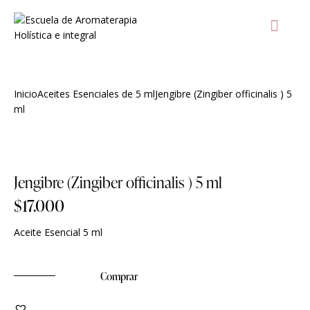
AULA Vir
T
Inicio
Aceites Esenciales de 5 ml
Jengibre (Zingiber officinalis ) 5
ml
Agregar a lista de deseos
Jengibre (Zingiber officinalis ) 5 ml
$
17.000
Aceite Esencial 5 ml
Comprar