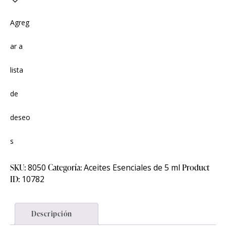
Agreg
ar a
lista
de
deseo
s
SKU:
8050
Categoría:
Aceites Esenciales de 5 ml
Product
ID:
10782
Descripción