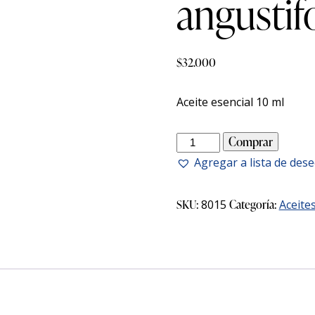
angustifo
$
32.000
Aceite esencial 10 ml
Lavanda
Comprar
(Lavandula
Agregar a lista de des
angustifolia)
10
SKU:
8015
Categoría:
Aceite
ml
cantidad