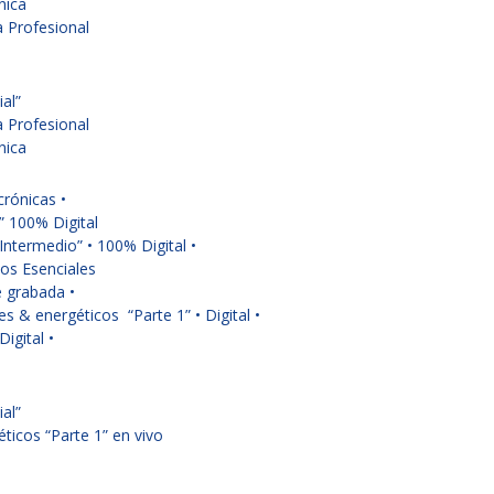
nica
 Profesional
ial”
 Profesional
nica
crónicas •
” 100% Digital
Intermedio” • 100% Digital •
os Esenciales
e grabada •
s & energéticos “Parte 1” • Digital •
igital •
ial”
ticos “Parte 1” en vivo