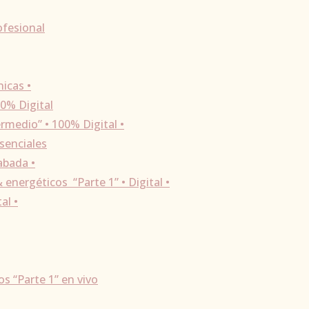
ofesional
nicas •
00% Digital
rmedio” • 100% Digital •
senciales
abada •
energéticos “Parte 1” • Digital •
al •
s “Parte 1” en vivo