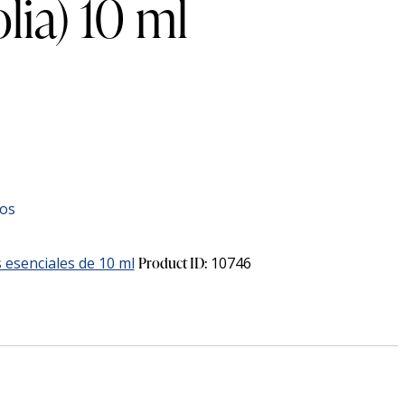
lia) 10 ml
eos
s esenciales de 10 ml
Product ID:
10746