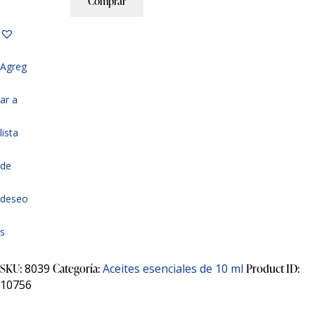
Comprar
Agreg
ar a
lista
de
deseo
s
SKU:
8039
Categoría:
Aceites esenciales de 10 ml
Product ID:
10756