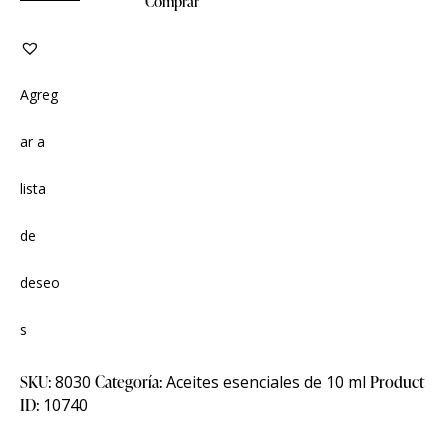
Comprar
Agreg
ar a
lista
de
deseo
s
SKU:
8030
Categoría:
Aceites esenciales de 10 ml
Product
ID:
10740