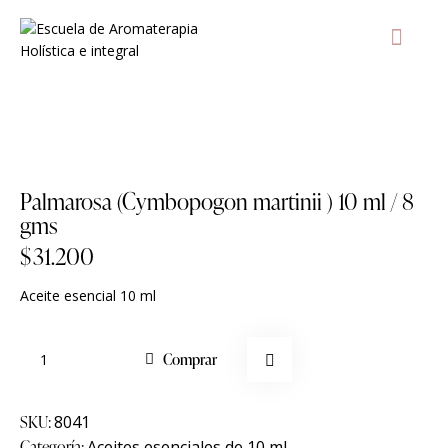
AULA Vir
T
Agregar a lista de deseos
Palmarosa (Cymbopogon martinii ) 10 ml / 8
gms
$
31.200
Aceite esencial 10 ml
Comprar
SKU:
8041
Categoría:
Aceites esenciales de 10 ml