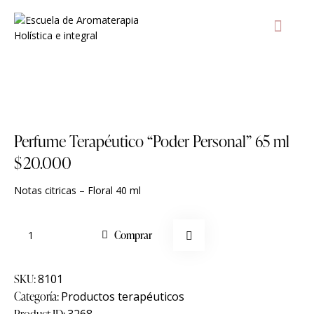
AULA Vir
T
Agregar a lista de deseos
Perfume Terapéutico “Poder Personal” 65 ml
$
20.000
Notas citricas – Floral 40 ml
Comprar
SKU:
8101
Categoría:
Productos terapéuticos
Product ID:
3268