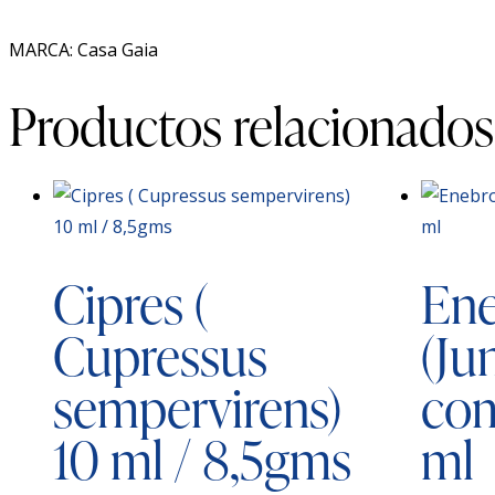
MARCA: Casa Gaia
Productos relacionados
Cipres (
En
Cupressus
(Ju
sempervirens)
com
10 ml / 8,5gms
ml