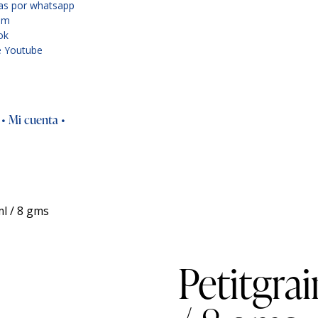
as por whatsapp
am
ok
e Youtube
• Mi cuenta •
ml / 8 gms
Petitgrai