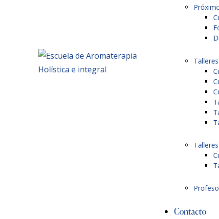
Próximo
C
F
D
Talleres
C
C
C
T
T
T
Talleres
C
T
Profeso
Contacto