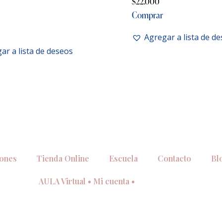
$
22.000
Comprar
Agregar a lista de d
ar a lista de deseos
iones
Tienda Online
Escuela
Contacto
Bl
AULA Virtual • Mi cuenta •