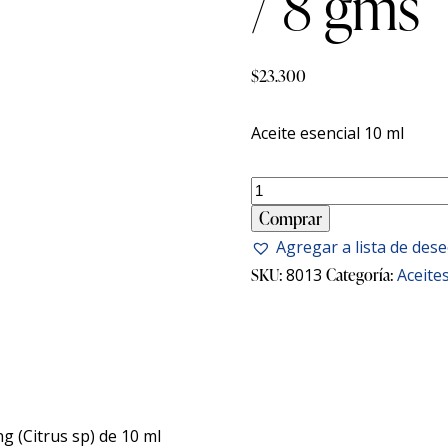
/ 8 gms
$
23.300
Aceite esencial 10 ml
Comprar
Agregar a lista de des
SKU:
8013
Categoría:
Aceite
g (Citrus sp) de 10 ml