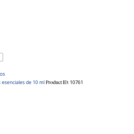
eos
s esenciales de 10 ml
Product ID:
10761