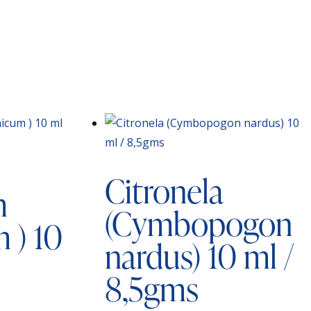
Citronela
m
(Cymbopogon
 ) 10
nardus) 10 ml /
8,5gms