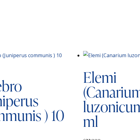
Elemi
ebro
(Canariu
niperus
luzonicum
munis ) 10
ml