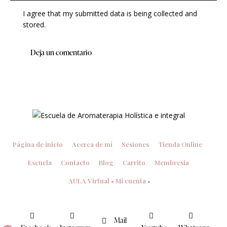
I agree that my submitted data is being collected and
stored.
Página de inicio
Acerca de mí
Sesiones
Tienda Online
Escuela
Contacto
Blog
Carrito
Membresia
AULA Virtual • Mi cuenta •
Mail