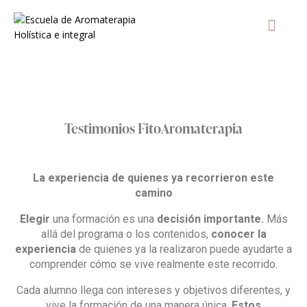
AULA Vir
T
Testimonios FitoAromaterapia
La experiencia de quienes ya recorrieron este
camino
Elegir
una formación es una
decisión importante.
Más
allá del programa o los contenidos,
conocer la
experiencia
de quienes ya la realizaron puede ayudarte a
comprender cómo se vive realmente este recorrido.
Cada alumno llega con intereses y objetivos diferentes, y
vive la formación de una manera única.
Estos